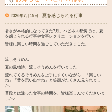
ハピネス五戸
夏を感じられる行事
2026年7月15日
ハピネスながわ
暑さが本格的になってきた
7
月。ハピネス都筑では、夏
ハピネスやくら
を感じられる行事や食事レクリエーションを行い、
皆様に楽しい時間を過ごしていただきました。
コスモス
ルピナス
流しそうめん
夏の風物詩、流しそうめんを行いました！
ハピネスはちのへ
流れてくるそうめんを上手にすくいながら、「楽しい
関東エリア
ね」「昔を思い出すね」と笑顔がたくさん見られまし
た。
ハピネスあだち
普段とは違った食事の時間を、皆様楽しんでくださいま
した♪
ハピネス都筑