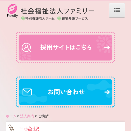
ホーム
ハピネスライフとは
法人案内
ご挨拶
法人概要
沿革
情報公開
ホーム
法人案内
ご挨拶
お知らせ
ご挨拶
青森エリア