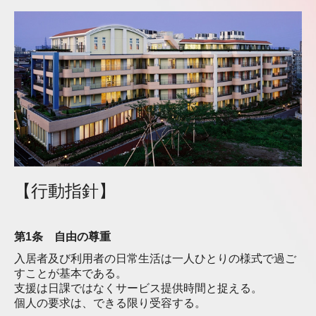
ハピネス都筑アネックス
ハピネス昭和の森
ハピネスもとき
ボランティア募集
【行動指針】
第1条
自由の尊重
入居者及び利用者の日常生活は一人ひとりの様式で過ご
すことが基本である。
支援は日課ではなくサービス提供時間と捉える。
個人の要求は、できる限り受容する。