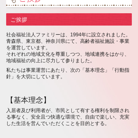
ハピネス五戸
ご挨拶
ハピネスながわ
社会福祉法人ファミリーは、1994年に設立されました。
青森県、東京都、神奈川県にて、高齢者福祉施設・事業
ハピネスやくら
を運営しています。
それぞれの地域文化を尊重しつつ、地域連携をはかり、
コスモス
地域福祉の向上に尽力して参りました。
私たちは事業運営にあたり、次の「基本理念」「行動指
ルピナス
針」を大切にしています。
ハピネスはちのへ
関東エリア
【基本理念】
入居者及び利用者が、市民として有する権利を制限され
ハピネスあだち
る事なく、安全且つ快適な環境で、自由で楽しい、充実
した生活を営んでいただくことを目的とする。
ハピネス都筑